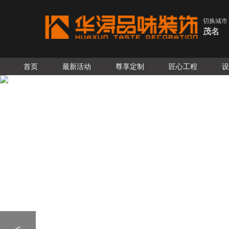
切换城市
茂名
首页
最新活动
尊享定制
匠心工程
设
<