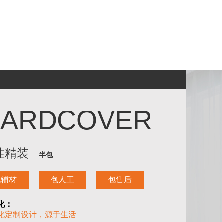
个性精
HARDCOVER
性精装
半包
包辅材
包人工
包售后
化：
化定制设计，源于生活